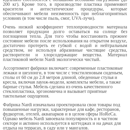
200 кг). Кроме того, в производстве пластика применяют
красители и антистатические процедуры, которые
обеспечивают мебели неизменность при неблагоприятных
условиях (в том числе пыль, смог, UVA-лучи).
Очень низкий коэффициент теплопроводности материала
позволяет продукции долго оставаться на солнце без
поглощения тепла. Для того чтобы восстановить прежнее
состояние мебели после использования на открытом воздухе,
достаточно протереть ее губкой с водой и нейтральным
средством, не используя абразивные чистящие средства,
растворители и хлорсодержащие вещества. Материал
пластиковой мебели Nardi экологически чистый.
Ассортимент фабрики включает: современные пластиковые
лежаки и шезлонги, в том числе с текстиленовым сиденьем,
столы от 60 см до 2.8 метров длиной, обеденные стулья и
кресла, включая лаунж-модели, комплекты мебели, а также
барные стулья. Мебель сделана из очень качественного
стеклопластика, эргономична и вызывает приятные
тактильные ощущения.
Фабрика Nardi изначальна проектировала свои товары под
повышенные нагрузки, характерные для кафе, ресторанов,
фудкортов, отелей, аквапарков и в целом сферы HoReCa.
Однако мебель Nardi завоевала популярность и в частном
секторе и активно используется в коттеджах и на дачах для
отдыха на террасах, в саду или у мангалов.