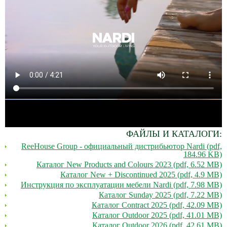
ФАЙЛЫ И КАТАЛОГИ:
ReeHouse Group - официальный дистрибьютор Nardi (pdf,
184.96 KB)
Каталог New Products and Colours 2023 (pdf, 6.52 MB)
Каталог New + Discontinued 2025 (pdf, 4.9 MB)
Инструкция по эксплуатации мебели Nardi (pdf, 7.98 MB)
Каталог Sunday 2025 (pdf, 7.22 MB)
Каталог Contract 2025 (pdf, 42.09 MB)
Каталог Outdoor 2025 (pdf, 41.01 MB)
Каталог Outdoor 2026 (pdf, 42.61 MB)