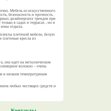
ично. Мебель из искусственного
сть, безопасность и прочность.
ярных дизайнерских трендов при
олько в садах и террасах , но и
 зоны отдыха.
мплекты плетеной мебели, белую
е плетеные кресла из
га, она идет на металлическом
олимерное волокно – очень
ким и низким температурным
анием любых чистящих средств и
Контакты