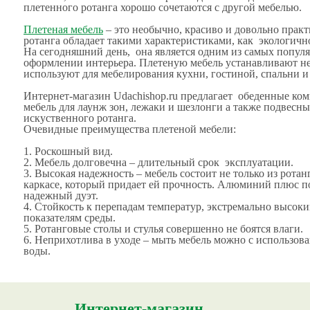
плетенного ротанга хорошо сочетаются с другой мебелью.
Плетеная мебель
– это необычно, красиво и довольно практ
ротанга обладает такими характеристиками, как экологично
На сегодняшний день, она является одним из самых попул
оформлении интерьера. Плетеную мебель устанавливают не т
используют для мебелирования кухни, гостиной, спальни и
Интернет-магазин Udachishop.ru предлагает обеденные ко
мебель для лаунж зон, лежаки и шезлонги а также подвесны
искуственного ротанга.
Очевидные преимущества плетеной мебели:
1. Роскошный вид.
2. Мебель долговечна – длительный срок эксплуатации.
3. Высокая надежность – мебель состоит не только из ротан
каркасе, который придает ей прочность. Алюминий плюс п
надежный дуэт.
4. Стойкость к перепадам температур, экстремально высо
показателям среды.
5. Ротанговые столы и стулья совершенно не боятся влаги.
6. Неприхотлива в уходе – мыть мебель можно с использов
воды.
Интернет-магазин