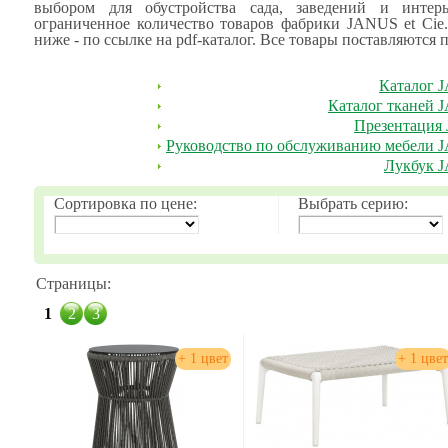
выбором для обустройства сада, заведений и интерь
ограниченное количество товаров фабрики JANUS et Cie
ниже - по ссылке на pdf-каталог. Все товары поставляются п
Каталог J
Каталог тканей J
Презентация 
Руководство по обслуживанию мебели JA
Лукбук J
Сортировка по цене:
Выбрать серию:
Страницы:
1
2
3
+ 1 цвет
+ 1 цвет