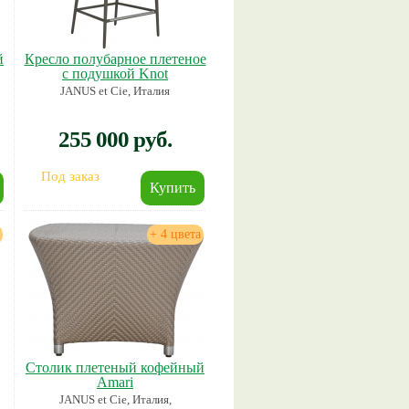
й
Кресло полубарное плетеное
с подушкой Knot
JANUS et Cie, Италия
255 000 руб.
Под заказ
+ 4 цвета
Столик плетеный кофейный
Amari
JANUS et Cie, Италия,