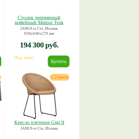
Столик деревянный
кофейный Matisse Teak
JANUS et Cie, Италия,
830х640х270 мм
194 300 руб.
Под заказ
+ 2 цвета
Кресло плетеное Gigi II
JANUS et Cie, Италия