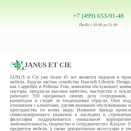
+7 (499) 653-91-48
Пн-Вс с 10:00 до 21:00
JANUS ET CIE
JANUS et Cie уже более 45 лет является лидером в прои
мебели. Будучи частью семейства Haworth Lifestyle Design
как Cappellini и Poltrona Frau, компания обслуживает ко
секторы, предлагая высокое качество, мастерство и иск
работают 350 преданных своему делу сотрудников, 
концепции и следят за тенденциями отрасли. Они под
отношения с клиентами, уделяя внимание обслуживанию и
пространства по всему миру. Название бренда происх
символизирующего уважение к наследию и стремлени
философия поддерживается уникальной корпорати
любознательность, творчество и сотрудничество. Каталог J
предметов мебели, а также декоративные аксессуары и т