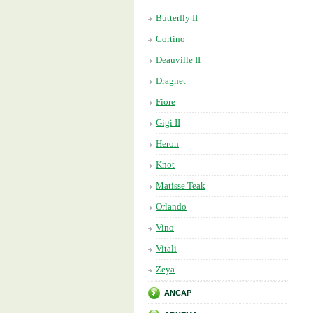
Butterfly II
Cortino
Deauville II
Dragnet
Fiore
Gigi II
Heron
Knot
Matisse Teak
Orlando
Vino
Vitali
Zeya
ANCAP