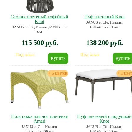
Столик плетеный кофейный
Пуф плетеный Knot
Knot
JANUS et Cie, Италия,
JANUS et Cie, Италия, Ø390х550
650х460х260 мм
мм
115 500 руб.
138 200 руб.
Под заказ
Под заказ
+ 5 цветов
+ 1 цвет
Подставка для ног плетеная
Пуф плетеный с подушкой
Amari
Knot
JANUS et Cie, Италия,
JANUS et Cie, Италия,
550х570х460 мм
650х460х260 мм