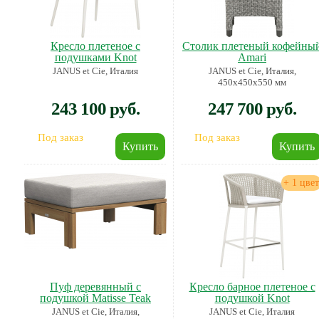
Кресло плетеное с
Столик плетеный кофейны
подушками Knot
Amari
JANUS et Cie, Италия
JANUS et Cie, Италия,
450х450х550 мм
243 100 руб.
247 700 руб.
Под заказ
Под заказ
+ 1 цвет
Пуф деревянный с
Кресло барное плетеное с
подушкой Matisse Teak
подушкой Knot
JANUS et Cie, Италия,
JANUS et Cie, Италия