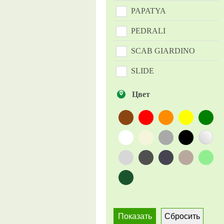
PAPATYA
PEDRALI
SCAB GIARDINO
SLIDE
Scab Design
Цвет
Siesta Contract
Siesta Garden
Tagliamento
Vondom