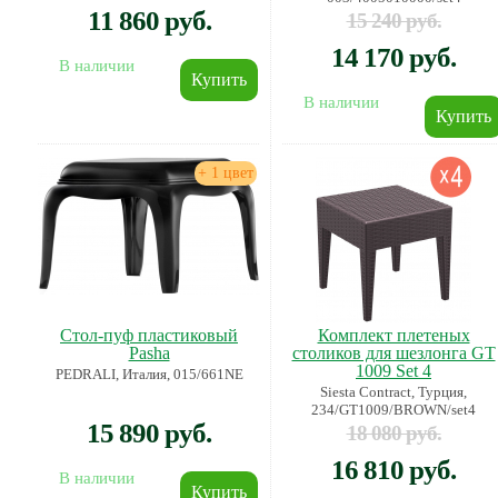
11 860 руб.
15 240 руб.
14 170 руб.
В наличии
В наличии
+ 1 цвет
Стол-пуф пластиковый
Комплект плетеных
Pasha
столиков для шезлонга GT
1009 Set 4
PEDRALI, Италия, 015/661NE
Siesta Contract, Турция,
234/GT1009/BROWN/set4
15 890 руб.
18 080 руб.
16 810 руб.
В наличии