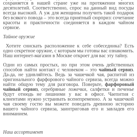
сохраняется в нашей стране уже на протяжении многих
десятилетий. Cоответственно, спрос на данный вид посуды
всегда высокий. А уж для женщины получить такой подарок
без всякого повода – это всегда приятный сюрприз: сочетание
красоты и практичности соединяется в каждом чайном
сервизе.
Тайное оружие
Хотите снискать расположение к себе собеседника? Есть
одно секретное оружие, с которым мы готовы вас ознакомить.
Наш интернет-магазин в Москве откроет для вас эту тайну.
Один из самых простых, но при этом очень действенных
способов найти контакт с человеком – это
чайный сервиз
.
Да-да, не удивляйтесь. Ведь за чашечкой чая, распитой из
оригинального фарфорового чайного сервиза, всегда можно
найти общую тему для разговора. Поверьте,
фарфоровый
чайный сервиз
, серебряные ложечки, салфетки и печенье
будут отнюдь не лишними у вас в офисе. Чаепития с
клиентами нужно устраивать всенепременно. А за чашечкой
чая своему гостю вы можете поведать древнюю историю
вашего чайного сервиза, заинтриговав его и завладев его
вниманием.
Наш ассортимент