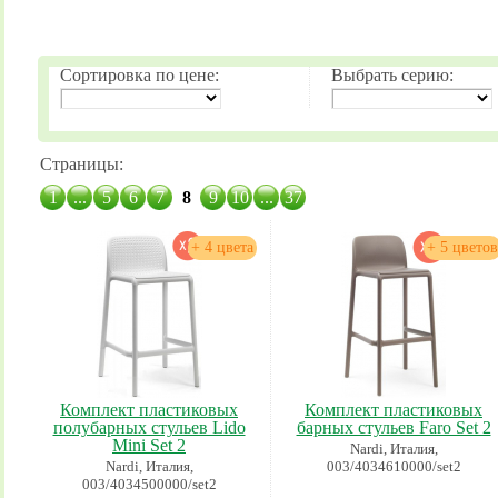
Сортировка по цене:
Выбрать серию:
Страницы:
1
...
5
6
7
8
9
10
...
37
+ 4 цвета
+ 5 цветов
Комплект пластиковых
Комплект пластиковых
полубарных стульев Lido
барных стульев Faro Set 2
Mini Set 2
Nardi, Италия,
Nardi, Италия,
003/4034610000/set2
003/4034500000/set2