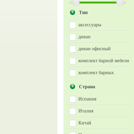
Тип
аксессуары
диван
диван офисный
комплект барной мебели
комплект барных
стульев
Страна
комплект барных
Испания
табуретов
Италия
комплект кресел
Китай
комплект кресел-