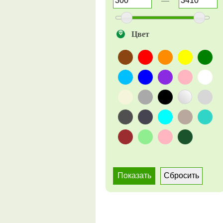
—
стульев
комплект столиков
Цвет
комплект стульев
комплект табуретов
комплект шезлонгов
кресло
кресло барное
кресло для персонала
кресло для посетителей
кресло лаунж
кресло полубарное