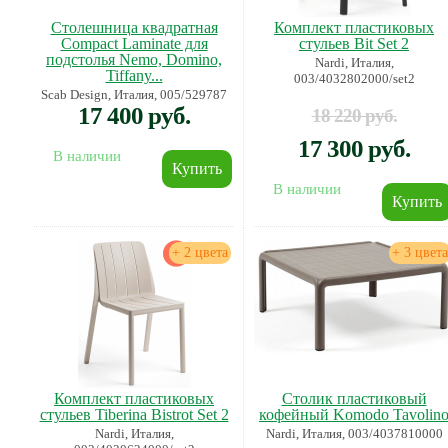
Столешница квадратная
Комплект пластиковых
Compact Laminate для
стульев Bit Set 2
подстолья Nemo, Domino,
Nardi, Италия,
Tiffany...
003/4032802000/set2
Scab Design, Италия, 005/529787
17 400 руб.
18 220 руб.
17 300 руб.
В наличии
В наличии
+ 2 цвета
+ 3 цвета
Комплект пластиковых
Столик пластиковый
стульев Tiberina Bistrot Set 2
кофейный Komodo Tavolin
Nardi, Италия,
Nardi, Италия, 003/4037810000