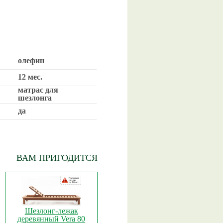
олефин
12 мес.
матрас для
шезлонга
да
ВАМ ПРИГОДИТСЯ
Шезлонг-лежак
деревянный Vera 80