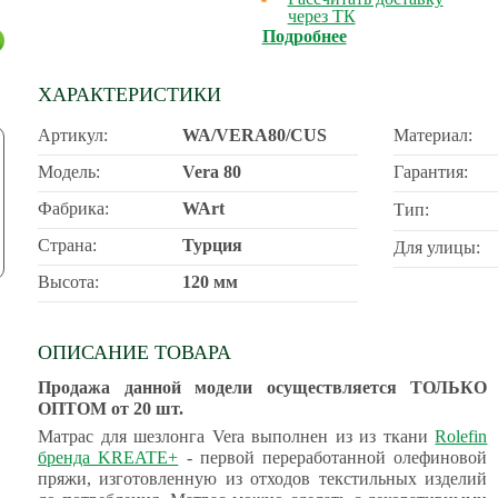
через ТК
Подробнее
ХАРАКТЕРИСТИКИ
Артикул:
WA/VERA80/CUS
Материал:
Модель:
Vera 80
Гарантия:
Фабрика:
WArt
Тип:
Страна:
Турция
Для улицы:
Высота:
120 мм
ОПИСАНИЕ ТОВАРА
Продажа данной модели осуществляется ТОЛЬКО
ОПТОМ от 20 шт.
Матрас для шезлонга Vera
выполнен из из ткани
Rolefin
бренда KREATE+
- первой переработанной олефиновой
пряжи, изготовленную из отходов текстильных изделий