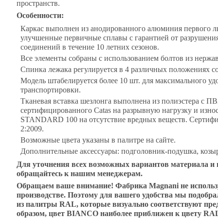
пространств.
Особенности:
Каркас выполнен из анодированного алюминия первого ли
улучшенные первичные сплавы с гарантией от разрушения
соединений в течение 10 летних сезонов.
Все элементы собраны с использованием болтов из нержа
Спинка лежака регулируется в 4 различных положениях со
Модель штабелируется более 10 шт. для максимального уд
транспортировки.
Тканевая вставка шезлонга выполнена из полиэстера с П
сертифицированного Catas на разрывную нагрузку и изн
STANDARD 100 на отсутствие вредных веществ. Сертифик
2:2009.
Возможные цвета указаны в палитре на сайте.
Дополнительные аксессуары: подголовник-подушка, козыре
Для уточнения всех возможных вариантов материала и 
обращайтесь к нашим менеджерам.
Обращаем ваше внимание! Фабрика Magnani не исполь
производстве. Поэтому для вашего удобства мы подобра
из палитры RAL, которые визуально соответствуют пр
образом, цвет BIANCO
наиболее приближен к цвету RA