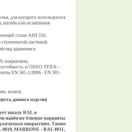
тья, для которого используются
, изгиба или ослабления
веющей стали AISI 316.
 ступенчатой системой.
обства хранения и
ВХ покрытием,
осостойкость, и OEKO TEX® -
аты EN 581-1:2006 - EN 581-
к, колеса.
цвета данного изделия
зует шкалу RAL в
ли наиболее близкие варианты
едлагаемым покрытиям. Таким
L 9010, MARRONE - RAL 8011,