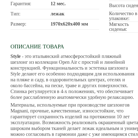
Гарантия:
12 мес.
Высота сиден
Количество в
Тип:
лежак
упаковке:
Размер:
1970х620х400 мм
Мягкость
сиденья:
ОПИСАНИЕ ТОВАРА
Style
- это итальянский атмосферостойкий пляжный
шезлонг из коллекции Open Air с простой и линейной
конструкцией. Функциональность и эстетика шезлонга
Style делают его особенно подходящим для использования
на пляже и саду, в оздоровительных центрах, отелях и
около бассейна, на песке, траве и других поверхностях.
Спинка регулируется в 4-х положениях, что обеспечивает
более расслабленную анатомически удобную релаксацию.
Материалы, используемые при производстве шезлонгов
Magnani, прочные, качественные, износостойкие, что
гарантирует сохранность изделий на протяжении 10 лет
эксплуатации. Возможность реализовать окрашенный цвета
широким выбором тканей делает лежак идеальным и униве
можно согласовать в гармонии даже с уже имеющимся стил