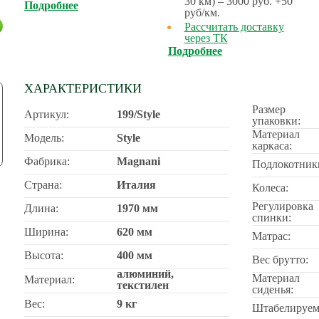
30 км) – 3000 руб. +50
Подробнее
руб/км.
Рассчитать доставку
через ТК
Подробнее
ХАРАКТЕРИСТИКИ
Размер
Артикул:
199/Style
упаковки:
Материал
Модель:
Style
каркаса:
Фабрика:
Magnani
Подлокотник
Страна:
Италия
Колеса:
Регулировка
Длина:
1970 мм
спинки:
Ширина:
620 мм
Матрас:
Высота:
400 мм
Вес брутто:
алюминий,
Материал
Материал:
текстилен
сиденья:
Вес:
9 кг
Штабелируем