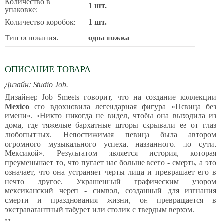
Количество в
1 шт.
упаковке:
Количество коробок:
1 шт.
Тип основания:
одна ножка
ОПИСАНИЕ ТОВАРА
Дизайн: Studio Job.
Дизайнер Job Smeets говорит, что на создание коллекции
Mexico
его вдохновила легендарная фигура «Певица без
имени». «Никто никогда не видел, чтобы она выходила из
дома, где тяжелые бархатные шторы скрывали ее от глаз
любопытных. Непостижимая певица была автором
огромного музыкального успеха, названного, по сути,
Мексикой». Результатом является история, которая
преуменьшает то, что пугает нас больше всего - смерть, а это
означает, что она устраняет черты лица и превращает его в
нечто другое. Украшенный графическим узором
мексиканский череп - символ, созданный для изгнания
смерти и празднования жизни, он превращается в
экстравагантный табурет или столик с твердым верхом.