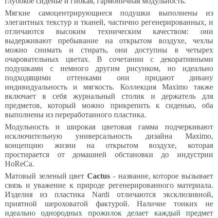
глубокое сиденье и гибкая, гармоничная модульность.
Мягкие самоцентрирующиеся подушки выполнены из
элегантных текстур и тканей, частично регенерированных, и
отличаются высоким техническим качеством: они
выдерживают пребывание на открытом воздухе, чехлы
можно снимать и стирать, они доступны в четырех
очаровательных цветах. В сочетании с декоративными
подушками с немного другим рисунком, но идеально
подходящими оттенками они придают дивану
индивидуальность и мягкость. Коллекция Maximo также
включает в себя журнальный столик и держатель для
предметов, который можно прикрепить к сиденью, оба
выполнены из переработанного пластика.
Модульность и широкая цветовая гамма подчеркивают
исключительную универсальность дизайна Maximo,
концепцию жизни на открытом воздухе, которая
простирается от домашней обстановки до индустрии
HoReCa.
Матовый зеленый цвет
Cactus
- название, которое вызывает
связь и уважение к природе регенерированного материала.
Изделия из пластика Nardi отличаются эксклюзивной,
приятной шероховатой фактурой. Наличие тонких не
идеально однородных прожилок делает каждый предмет