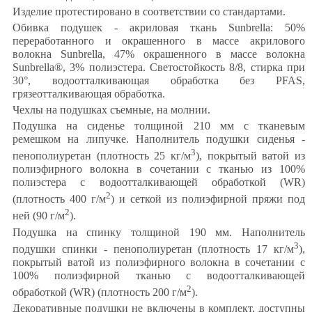
Изделие протестировано в соответствии со стандартами.
Обивка подушек - акриловая ткань Sunbrella: 50%
переработанного и окрашенного в массе акрилового
волокна Sunbrella, 47% окрашенного в массе волокна
Sunbrella®, 3% полиэстера. Светостойкость 8/8, стирка при
30°, водоотталкивающая обработка без PFAS,
грязеотталкивающая обработка.
Чехлы на подушках съемные, на молнии.
Подушка на сиденье толщиной 210 мм с тканевым
ремешком на липучке. Наполнитель подушки сиденья -
3
пенополиуретан (плотность 25 кг/м
), покрытый ватой из
полиэфирного волокна в сочетании с тканью из 100%
полиэстера с водоотталкивающей обработкой (WR)
2
(плотность 400 г/м
) и сеткой из полиэфирной пряжи под
2
ней (90 г/м
).
Подушка на спинку толщиной 190 мм. Наполнитель
3
подушки спинки - пенополиуретан (плотность 17 кг/м
),
покрытый ватой из полиэфирного волокна в сочетании с
100% полиэфирной тканью с водоотталкивающей
2
обработкой (WR) (плотность 200 г/м
).
Декоративные подушки не включены в комплект, доступны