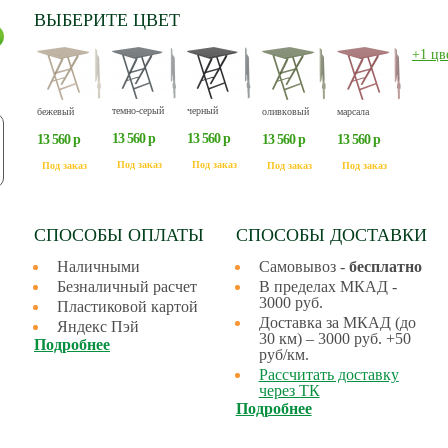
ВЫБЕРИТЕ ЦВЕТ
+1 цв
темно-серый
черный
бежевый
оливковый
марсала
13 560 р
13 560 р
13 560 р
13 560 р
13 560 р
Под заказ
Под заказ
Под заказ
Под заказ
Под заказ
СПОСОБЫ ОПЛАТЫ
СПОСОБЫ ДОСТАВКИ
Наличными
Самовывоз -
бесплатно
Безналичный расчет
В пределах МКАД -
3000 руб.
Пластиковой картой
Доставка за МКАД (до
Яндекс Пэй
30 км) – 3000 руб. +50
Подробнее
руб/км.
Рассчитать доставку
через ТК
Подробнее