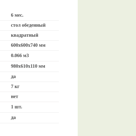
6 мес.
стол обеденный
квадратный
600х600х740 мм
0.066 м3
980х610х110 мм
да
7 кг
нет
1 шт.
да