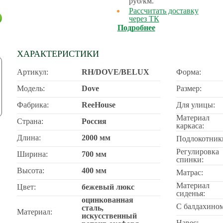
руб/км.
Рассчитать доставку
через ТК
Подробнее
ХАРАКТЕРИСТИКИ
Артикул:
RH/DOVE/BELUX
Форма:
Модель:
Dove
Размер:
Фабрика:
ReeHouse
Для улицы:
Материал
Страна:
Россия
каркаса:
Длина:
2000 мм
Подлокотник
Регулировка
Ширина:
700 мм
спинки:
Высота:
400 мм
Матрас:
Материал
Цвет:
бежевый люкс
сиденья:
оцинкованная
С балдахином
сталь,
Материал:
искусственный
Навес: