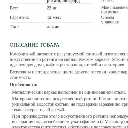
ротанг, оксфорд
Максимальна
Вес:
23 кг
нагрузка:
Гарантия:
12 мес.
Объем
упаковки:
Тип:
лежак
ОПИСАНИЕ ТОВАРА
Комфортный шезлонг с регулируемой спинкой, изготовлен
искусственного ротанга на металлическом каркасе. Устойч
идеален для дома, кафе и ресторанов, отелей и санаториев.
Возможны нестандартные цвета (другие оттенки, яркие ва
стоимость.
Особенности:
Металлический каркас выполнен из оцинкованной стали.
Материал плетения: искусственный ротанг. Ротанг почти н
уникальной водостойкостью, не подвержен заражению гри
температуры от -20 до +40.
При производстве этого искусственного ротанга использу
выгорания под воздействием ультрафиолета (UV-фильтр) 
электричества (антистатик), обеспечивая долговечность 