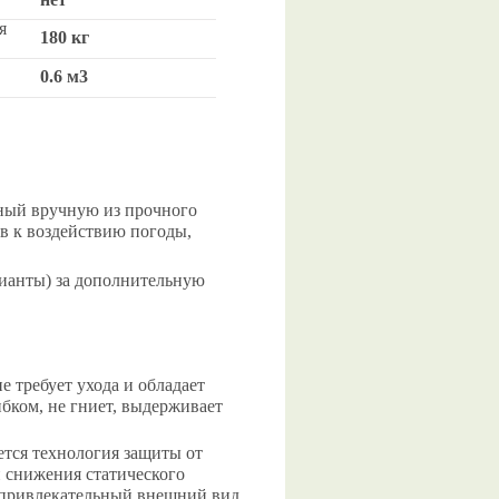
я
180 кг
0.6 м3
ный вручную из прочного
ив к воздействию погоды,
рианты) за дополнительную
е требует ухода и обладает
бком, не гниет, выдерживает
ется технология защиты от
и снижения статического
и привлекательный внешний вид.