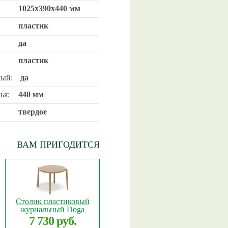
1025х390х440 мм
пластик
да
пластик
ый:
да
ья:
440 мм
твердое
ВАМ ПРИГОДИТСЯ
Столик пластиковый
журнальный Doga
7 730 руб.