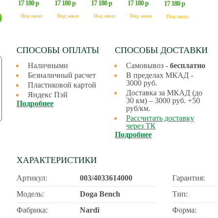
17 180 р
17 180 р
17 180 р
17 180 р
17 180 р
Под заказ
Под заказ
Под заказ
Под заказ
Под заказ
СПОСОБЫ ОПЛАТЫ
СПОСОБЫ ДОСТАВКИ
Наличными
Самовывоз -
бесплатно
Безналичный расчет
В пределах МКАД -
3000 руб.
Пластиковой картой
Доставка за МКАД (до
Яндекс Пэй
30 км) – 3000 руб. +50
Подробнее
руб/км.
Рассчитать доставку
через ТК
Подробнее
ХАРАКТЕРИСТИКИ
Артикул:
003/4033614000
Гарантия:
Модель:
Doga Bench
Тип:
Фабрика:
Nardi
Форма: