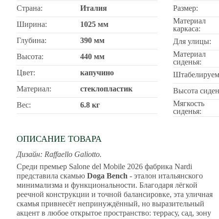
Страна:
Италия
Размер:
Материал
Ширина:
1025 мм
каркаса:
Глубина:
390 мм
Для улицы:
Материал
Высота:
440 мм
сиденья:
Цвет:
капучино
Штабелируем
Материал:
стеклопластик
Высота сиден
Мягкость
Вес:
6.8 кг
сиденья:
ОПИСАНИЕ ТОВАРА
Дизайн: Raffaello Galiotto.
Среди премьер Salone del Mobile 2026 фабрика Nardi
представила скамью
Doga Bench
- эталон итальянского
минимализма и функциональности. Благодаря лёгкой
реечной конструкции и точной балансировке, эта уличная
скамья привнесёт непринуждённый, но выразительный
акцент в любое открытое пространство: террасу, сад, зону