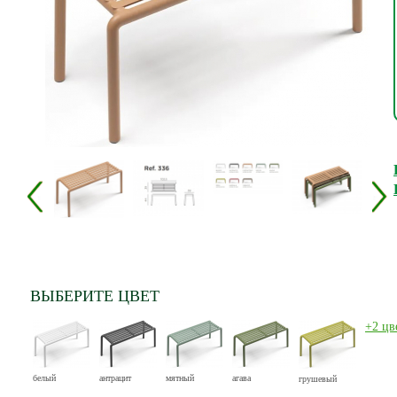
ВЫБЕРИТЕ ЦВЕТ
+2 цв
белый
антрацит
мятный
агава
грушевый