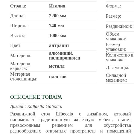
Страна:
Италия
Форма:
Длина:
2200 мм
Размер:
Ширина:
740 мм
Раздвижной:
Объем
Высота:
1000 мм
упаковки:
Размер
Цвет:
антрацит
упаковки:
алюминий,
Количество в
Материал:
полипропилен
упаковке:
Материал
металл
Для улицы:
каркаса:
Материал
Складной
пластик
столешницы:
механизм:
ОПИСАНИЕ ТОВАРА
Дизайн: Raffaello Galiotto.
Раздвижной стол
Libeccio
с дизайном, который
напоминает традиционную железную мебель, станет
превосходным решением для обустройства
разнообразных открытых пространств и помещений