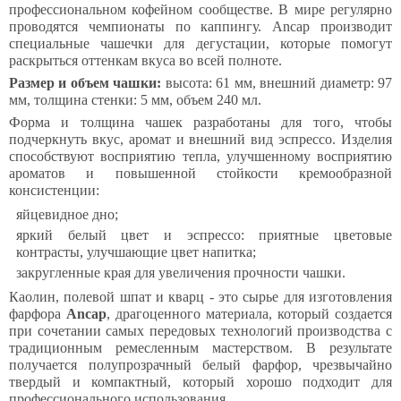
профессиональном кофейном сообществе. В мире регулярно
проводятся чемпионаты по каппингу. Ancap производит
специальные чашечки для дегустации, которые помогут
раскрыться оттенкам вкуса во всей полноте.
Размер и объем чашки:
высота: 61 мм, внешний диаметр: 97
мм, толщина стенки: 5 мм, объем 240 мл.
Форма и толщина чашек разработаны для того, чтобы
подчеркнуть вкус, аромат и внешний вид эспрессо. Изделия
способствуют восприятию тепла, улучшенному восприятию
ароматов и повышенной стойкости кремообразной
консистенции:
яйцевидное дно;
яркий белый цвет и эспрессо: приятные цветовые
контрасты, улучшающие цвет напитка;
закругленные края для увеличения прочности чашки.
Каолин, полевой шпат и кварц - это сырье для изготовления
фарфора
Ancap
, драгоценного материала, который создается
при сочетании самых передовых технологий производства с
традиционным ремесленным мастерством. В результате
получается полупрозрачный белый фарфор, чрезвычайно
твердый и компактный, который хорошо подходит для
профессионального использования.