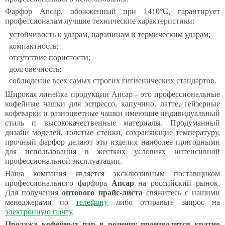
Фарфор Ancap, обожженный при 1410°C, гарантирует
профессионалам лучшие технические характеристики:
устойчивость к ударам, царапинам и термическим ударам;
компактность;
отсутствие пористости;
долговечность;
соблюдение всех самых строгих гигиенических стандартов.
Широкая линейка продукции Ancap - это профессиональные
кофейные чашки для эспрессо, капучино, латте, гейзерные
кофеварки и разноцветные чашки имеющие индивидуальный
стиль и высококачественные материалы. Продуманный
дизайн моделей, толстые стенки, сохраняющие температуру,
прочный фарфор делают эти изделия наиболее пригодными
для использования в жестких условиях интенсивной
профессиональной эксплуатации.
Наша компания является эксклюзивным поставщиком
профессионального фарфора
Ancap
на российский рынок.
Для получения
оптового прайс-листа
свяжитесь с нашими
менеджерами по
телефону
либо отправьте запрос на
электронную почту
.
Продажа кофейных пар в розницу производится кратно