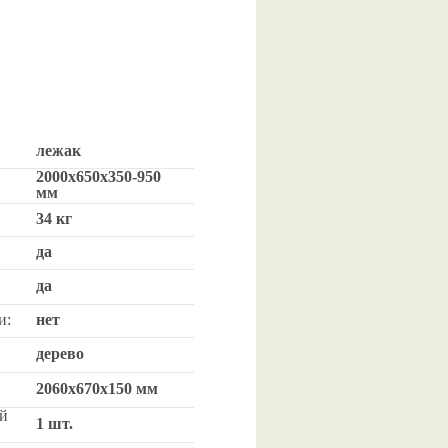
лежак
2000x650x350-950
мм
34 кг
да
да
и:
нет
дерево
2060х670х150 мм
й
1 шт.