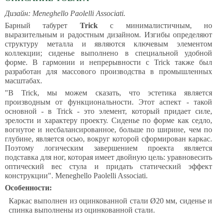
Дизайн: Meneghello Paolelli Associati.
Барный табурет
Trick
с минималистичным, но
выразительным и радостным дизайном. Изгибы определяют
структуру металла и являются ключевым элементом
коллекции; сиденье выполнено в специальной удобной
форме. В гармонии и непрерывности с Trick также был
разработан для массового производства в промышленных
масштабах.
"В Trick, мы можем сказать, что эстетика является
производным от функциональности. Этот аспект - такой
основной - в Trick - это элемент, который придает силе,
зрелости и характеру проекту. Сиденье по форме как седло,
вогнутое и несбалансированное, больше по ширине, чем по
глубине, является осью, вокруг которой сформирован каркас.
Поэтому логическим завершением проекта является
подставка для ног, которая имеет двойную цель: уравновесить
оптический вес стула и придать статический эффект
конструкции". Meneghello Paolelli Associati.
Особенности:
Каркас выполнен из оцинкованной стали Ø20 мм, сиденье и
спинка выполнены из оцинкованной стали.