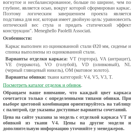
вогнутое и несбалансированное, больше по ширине, чем по
глубине, является осью, вокруг которой сформирован каркас.
Поэтому логическим завершением проекта является
подставка для ног, которая имеет двойную цель: уравновесить
оптический вес стула и придать статический эффект
конструкции". Meneghello Paolelli Associati.
Особенности:
Каркас выполнен из оцинкованной стали Ø20 мм, сиденье и
спинка выполнены из оцинкованной стали.
Варианты отделки каркаса:
VT (тортора), VA (антрацит),
VE (терракота), VO (голубой), VD (оливковый), NL
(черный глянцевый никель), OM (матовое золото).
Варианты обивки:
ткани категорий: V4, V5, V3, T.
Посмотреть каталог отделок и обивок
.
Обращаем ваше внимание, что каждый цвет каркаса
сочетается только с определенными типами обивки. При
выборе цветовой комбинации ориентируйтесь на таблицу
с палитрой, где указаны доступные варианты сочетаний.
Цена на сайте указана за модель с отделкой каркаса VT
и
обивкой из ткани V4. Цены на другие модели и
дополнительную информацию уточняйте у менеджеров.