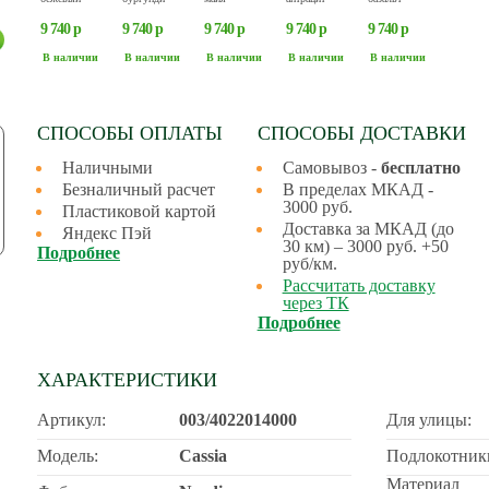
9 740 р
9 740 р
9 740 р
9 740 р
9 740 р
В наличии
В наличии
В наличии
В наличии
В наличии
СПОСОБЫ ОПЛАТЫ
СПОСОБЫ ДОСТАВКИ
Наличными
Самовывоз -
бесплатно
Безналичный расчет
В пределах МКАД -
3000 руб.
Пластиковой картой
Доставка за МКАД (до
Яндекс Пэй
30 км) – 3000 руб. +50
Подробнее
руб/км.
Рассчитать доставку
через ТК
Подробнее
ХАРАКТЕРИСТИКИ
Артикул:
003/4022014000
Для улицы:
Модель:
Cassia
Подлокотник
Материал