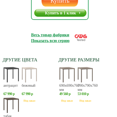
Купить
Купить в 1 клик
Весь товар фабрики
Показать всю серию
ДРУГИЕ ЦВЕТА
ДРУГИЕ РАЗМЕРЫ
антрацит
бежевый
690х690х760
790х790х760
мм
мм
67 990 р
67 990 р
49 560 р
53 010 р
Под заказ
Под заказ
Под заказ
Под заказ
табак