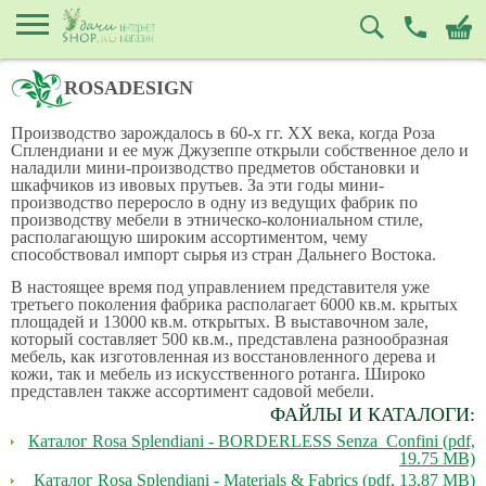
ROSADESIGN
Производство зарождалось в 60-х гг. XX века, когда Роза
Сплендиани и ее муж Джузеппе открыли собственное дело и
наладили мини-производство предметов обстановки и
шкафчиков из ивовых прутьев. За эти годы мини-
производство переросло в одну из ведущих фабрик по
производству мебели в этническо-колониальном стиле,
располагающую широким ассортиментом, чему
способствовал импорт сырья из стран Дальнего Востока.
В настоящее время под управлением представителя уже
третьего поколения фабрика располагает 6000 кв.м. крытых
площадей и 13000 кв.м. открытых. В выставочном зале,
который составляет 500 кв.м., представлена разнообразная
мебель, как изготовленная из восстановленного дерева и
кожи, так и мебель из искусственного ротанга. Широко
представлен также ассортимент садовой мебели.
ФАЙЛЫ И КАТАЛОГИ:
Каталог Rosa Splendiani - BORDERLESS Senza_Confini (pdf,
19.75 MB)
Каталог Rosa Splendiani - Materials & Fabrics (pdf, 13.87 MB)