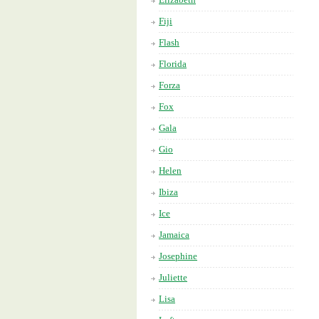
Fiji
Flash
Florida
Forza
Fox
Gala
Gio
Helen
Ibiza
Ice
Jamaica
Josephine
Juliette
Lisa