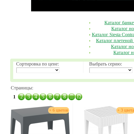
Каталог банкет
Каталог но
Каталог Siesta Contra
Каталог плетеной 
Каталог но
Каталог н
Сортировка по цене:
Выбрать серию:
Страницы:
1
2
3
4
5
6
7
8
...
12
+ 6 цветов
+ 3 цвета