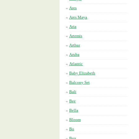
Ares
Ares Maya
Aria
Artemis
Arthur
Aruba
Atlantic
Baby Elizabeth
Balcony Set
Bali
Bee
Bella
Bloom
Bo
Box