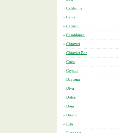
California
Capri
Carmen
Casablanca
Chiavari
Chiavari Bar
Cross
Crystal
Daytona
Diva
Dolce
Dora
Dream
Elfo
Elizabeth