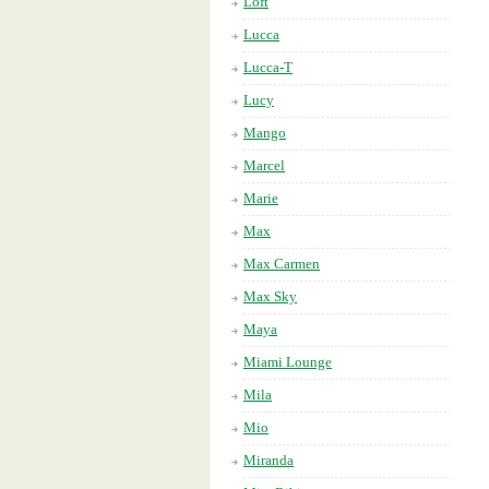
Loft
Lucca
Lucca-T
Lucy
Mango
Marcel
Marie
Max
Max Carmen
Max Sky
Maya
Miami Lounge
Mila
Mio
Miranda