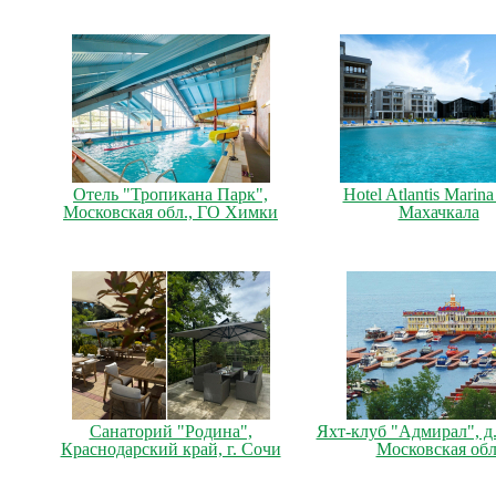
Отель "Тропикана Парк",
Hotel Atlantis Marina 
Московская обл., ГО Химки
Махачкала
Санаторий "Родина",
Яхт-клуб "Адмирал", д.
Краснодарский край, г. Сочи
Московская обл