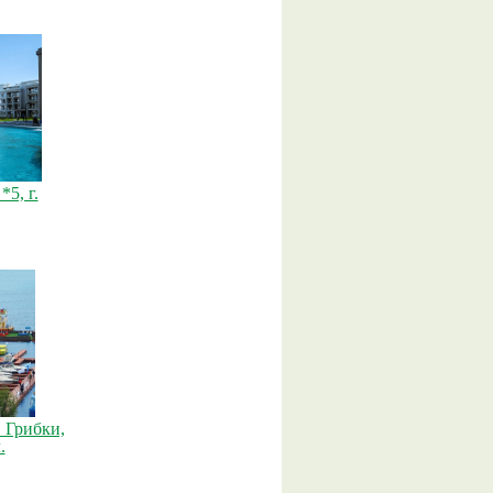
*5, г.
 Грибки,
.