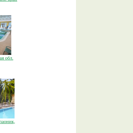
я обл.
опаоник,