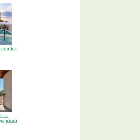
Каспийск
, г.
дарский