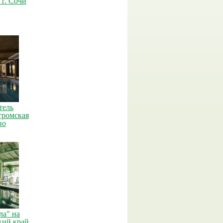
 г. Сочи
тель
тромская
во
ла" на
кий край