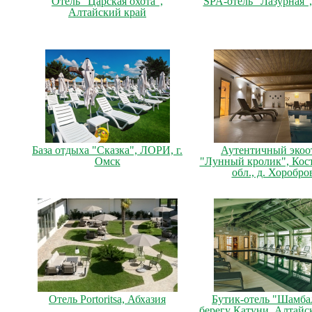
Отель "Царская охота",
SPA-отель "Лазурная",
Алтайский край
База отдыха "Сказка", ЛОРИ, г.
Аутентичный экоо
Омск
"Лунный кролик", Кос
обл., д. Хоробро
Отель Portoritsa, Абхазия
Бутик-отель "Шамба
берегу Катуни, Алтайс