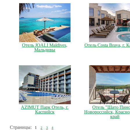
Отель JOALI Maldives,
Отель Costa Brava, г. 
Мальдивы
AZIMUT Парк Отель, г.
Отель "Шато Пино"
Каспийск
Новороссийск, Красно
край
Страницы:
1
2
3
4