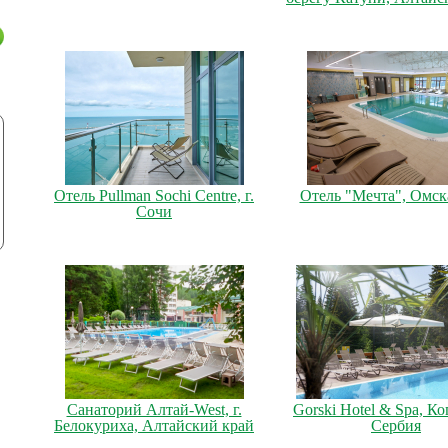
Отель Pullman Sochi Centre, г.
Отель "Мечта", Омска
Сочи
Санаторий Алтай-West, г.
Gorski Hotel & Spa, К
Белокуриха, Алтайский край
Сербия