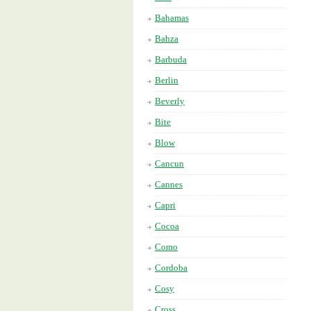
Bahamas
Bahza
Barbuda
Berlin
Beverly
Bite
Blow
Cancun
Cannes
Capri
Cocoa
Como
Cordoba
Cosy
Cross