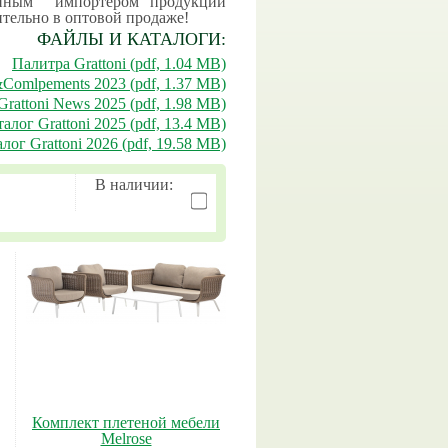
венным импортером продукции
тельно в оптовой продаже!
ФАЙЛЫ И КАТАЛОГИ:
Палитра Grattoni (pdf, 1.04 MB)
&Comlpements 2023 (pdf, 1.37 MB)
Grattoni News 2025 (pdf, 1.98 MB)
алог Grattoni 2025 (pdf, 13.4 MB)
лог Grattoni 2026 (pdf, 19.58 MB)
В наличии:
Комплект плетеной мебели
Melrose