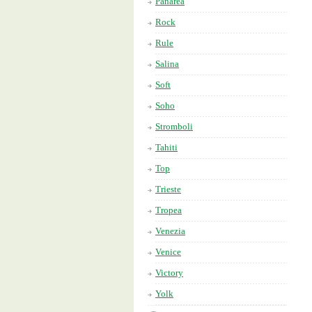
Panarea
Rock
Rule
Salina
Soft
Soho
Stromboli
Tahiti
Top
Trieste
Tropea
Venezia
Venice
Victory
Yolk