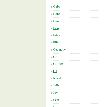
Cuba
Doha
Don
Easy
Eden
Elba
Geometry
GS
GS 909
GT
Island
Jolly
Joy
Leaf
Lecce