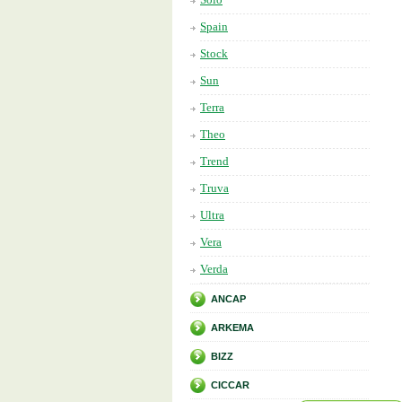
Spain
Stock
Sun
Terra
Theo
Trend
Truva
Ultra
Vera
Verda
ANCAP
ARKEMA
BIZZ
CICCAR