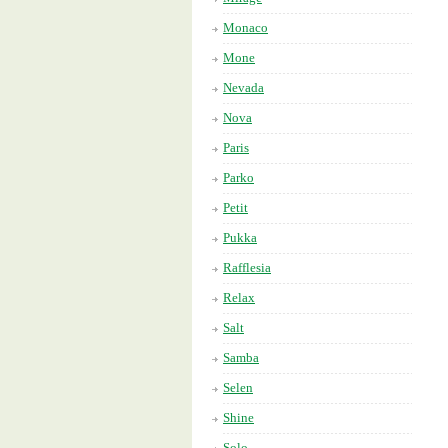
Monaco
Mone
Nevada
Nova
Paris
Parko
Petit
Pukka
Rafflesia
Relax
Salt
Samba
Selen
Shine
Solo