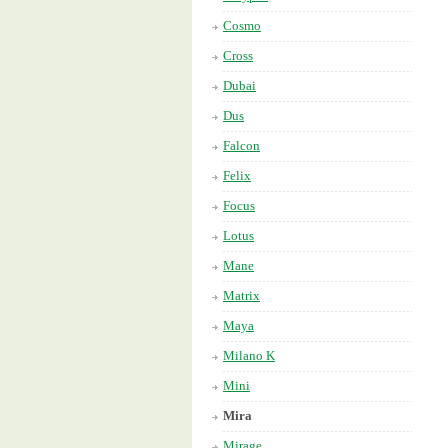
Cosmo
Cross
Dubai
Dus
Falcon
Felix
Focus
Lotus
Mane
Matrix
Maya
Milano K
Mini
Mira
Mirage