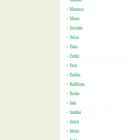
Monaco
Mone
Nevada
Nova
Paris
Parko
Petit
Pukka
Rafflesia
Relax
Salt
Samba
Selen
Shine
Solo