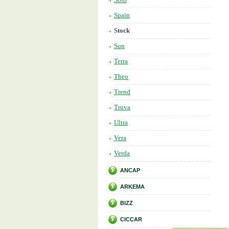
Spain
Stock
Sun
Terra
Theo
Trend
Truva
Ultra
Vera
Verda
ANCAP
ARKEMA
BIZZ
CICCAR