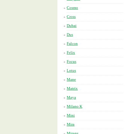
Cosmo
Cross
Dubai
Dus
Falcon
Felix
Focus
Lotus
Mane
Matrix
Maya
Milano K
Mini
Mira
Mirage