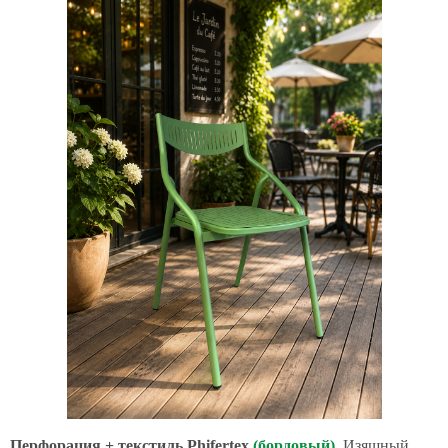
Перфорация + текстиль Phifertex
(бордовый)
.
Изящный