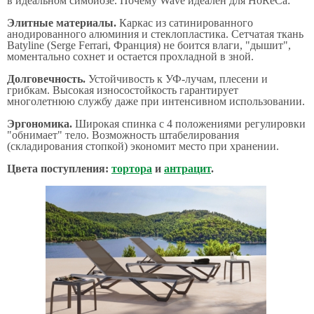
в идеальном симбиозе. Почему Wave идеален для HoReCa:
Элитные материалы.
Каркас из сатинированного
анодированного алюминия и стеклопластика. Сетчатая ткань
Batyline (Serge Ferrari, Франция) не боится влаги, "дышит",
моментально сохнет и остается прохладной в зной.
Долговечность.
Устойчивость к УФ-лучам, плесени и
грибкам. Высокая износостойкость гарантирует
многолетнюю службу даже при интенсивном использовании.
Эргономика.
Широкая спинка с 4 положениями регулировки
"обнимает" тело. Возможность штабелирования
(складирования стопкой) экономит место при хранении.
Цвета поступления:
тортора
и
антрацит
.