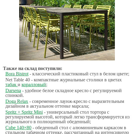
Также на склад поступили:
Bora Bistrot
- классический пластиковый стул в белом цвете;
Net Table 40 - компактные журнальные столики в цветах
табак
и
коралловый
;
Darsena
- удобное белое складное кресло с регулируемой
спинкой.
Doga Relax
- современное лаунж-кресло с выразительным
дизайном в актуальном оттенке марсала;
Spritz + Spritz Mini
- универсальный стол тортора с
регулируемой высотой, который легко трансформируется из
журнального в полноценный обеденный;
Cube 140×80
- обеденный стол с алюминиевым каркасом в
стильном табачном оттенке, рассчитанный на интенсивную