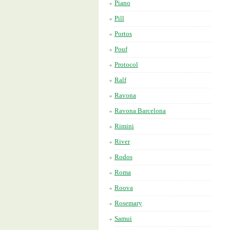
Piano
Pill
Portos
Pouf
Protocol
Ralf
Ravona
Ravona Barcelona
Rimini
River
Rodos
Roma
Roova
Rosemary
Samui