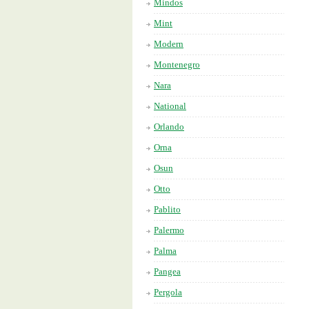
Mindos
Mint
Modern
Montenegro
Nara
National
Orlando
Orna
Osun
Otto
Pablito
Palermo
Palma
Pangea
Pergola