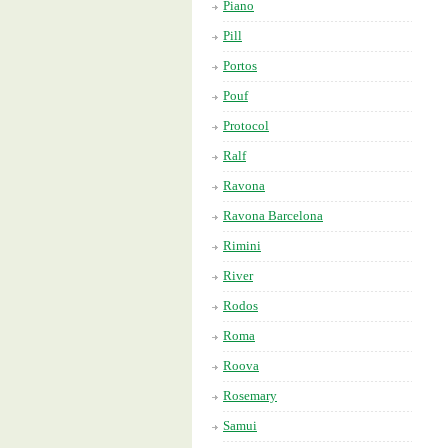
Piano
Pill
Portos
Pouf
Protocol
Ralf
Ravona
Ravona Barcelona
Rimini
River
Rodos
Roma
Roova
Rosemary
Samui