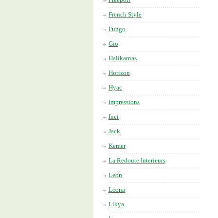
French Style
Fungo
Gio
Halikarnas
Horizon
Hyac
Impressions
Inci
Jack
Kemer
La Redoute Interieurs
Leon
Leona
Likya