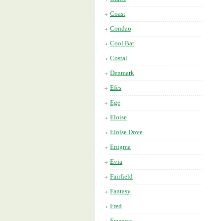
Coast
Condao
Cool Bar
Costal
Denmark
Efes
Ege
Eloise
Eloise Dove
Enigma
Evia
Fairfield
Fantasy
Fred
Freeport