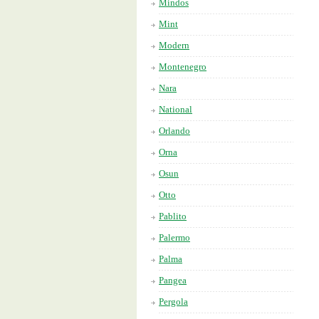
Mindos
Mint
Modern
Montenegro
Nara
National
Orlando
Orna
Osun
Otto
Pablito
Palermo
Palma
Pangea
Pergola