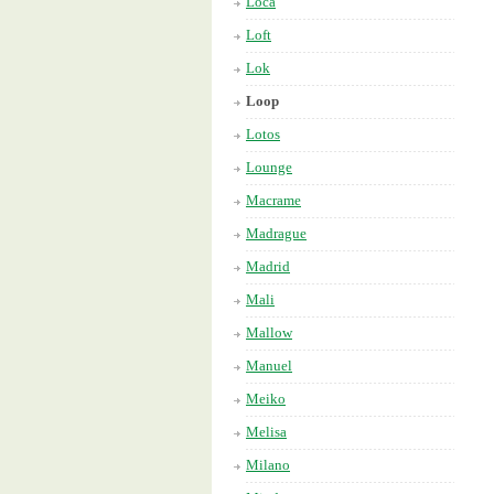
Loca
Loft
Lok
Loop
Lotos
Lounge
Macrame
Madrague
Madrid
Mali
Mallow
Manuel
Meiko
Melisa
Milano