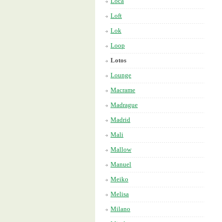
Loca
Loft
Lok
Loop
Lotos
Lounge
Macrame
Madrague
Madrid
Mali
Mallow
Manuel
Meiko
Melisa
Milano