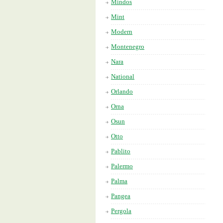
Mindos
Mint
Modern
Montenegro
Nara
National
Orlando
Orna
Osun
Otto
Pablito
Palermo
Palma
Pangea
Pergola