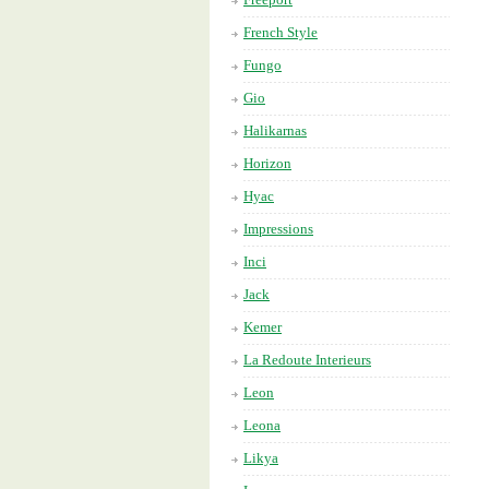
French Style
Fungo
Gio
Halikarnas
Horizon
Hyac
Impressions
Inci
Jack
Kemer
La Redoute Interieurs
Leon
Leona
Likya