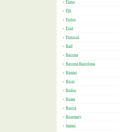
Piano
Pill
Portos
Pouf
Protocol
Ralf
Ravona
Ravona Barcelona
Rimini
River
Rodos
Roma
Roova
Rosemary
Samui