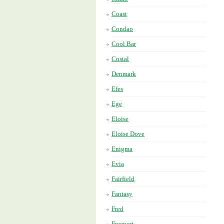
Coast
Condao
Cool Bar
Costal
Denmark
Efes
Ege
Eloise
Eloise Dove
Enigma
Evia
Fairfield
Fantasy
Fred
Freeport