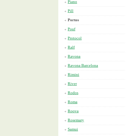
Piano
Pill
Portos
Pouf
Protocol
Ralf
Ravona
Ravona Barcelona
Rimini
River
Rodos
Roma
Roova
Rosemary
Samui