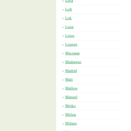
Loca
Loft
Lok
Loop
Lotos
Lounge
Macrame
Madrague
Madrid
Mali
Mallow
Manuel
Meiko
Melisa
Milano