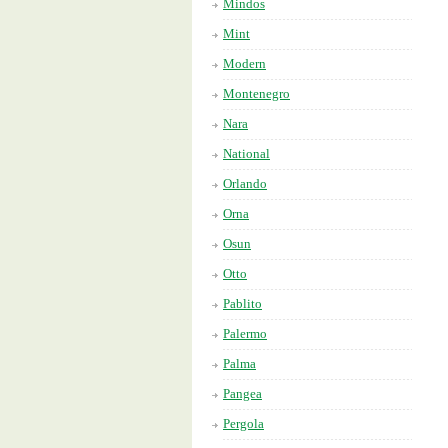
Mindos
Mint
Modern
Montenegro
Nara
National
Orlando
Orna
Osun
Otto
Pablito
Palermo
Palma
Pangea
Pergola