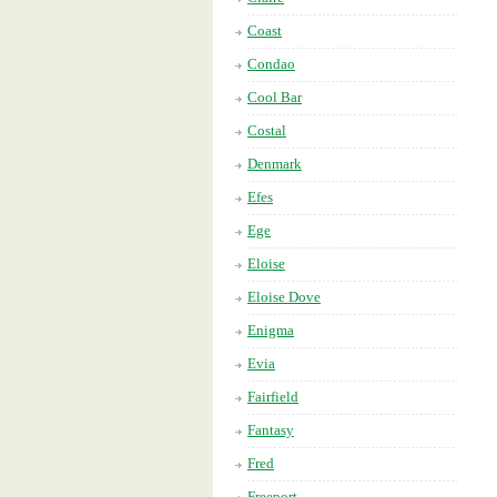
Coast
Condao
Cool Bar
Costal
Denmark
Efes
Ege
Eloise
Eloise Dove
Enigma
Evia
Fairfield
Fantasy
Fred
Freeport