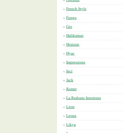
French Style
Fungo
Gio
Halikarnas
Horizon
Hyac
Impressions
Inci
Jack
Kemer
La Redoute Interieurs
Leon
Leona
Likya